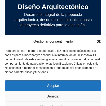
Diseño Arquitectónico
Desarrollo integral de la propuesta
arquitectónica, desde el concepto inicial hasta
el proyecto definitivo para la ejecución.
Gestionar consentimiento
Para ofrecer las mejores experiencias, utilizamos tecnologías como las
cookies para almacenar y/o acceder a la información del dispositivo. El
consentimiento de estas tecnologías nos permitirá procesar datos como el
comportamiento de navegación o las identificaciones únicas en este sitio.
No consentir o retirar el consentimiento, puede afectar negativamente a
ciertas características y funciones.
Construcción
Aceptar
Dirección integral de obra incluyendo
licitación, gestión de costes, tiempos, calidad
Denegar
y trámites administrativos (licencias, permisos
y final de obra).