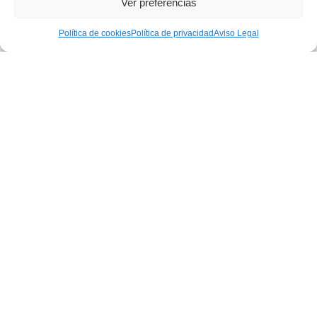
Ver preferencias
Política de cookies
Política de privacidad
Aviso Legal
INDIANA Design
Diseño y fabricación de mobiliario a medida
tanto para vivienda individual como para
hoteles, restaurantes y oficinas.